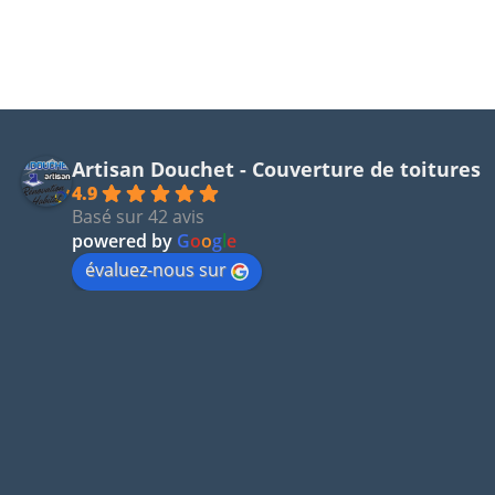
Artisan Douchet - Couverture de toitures
4.9
Basé sur 42 avis
powered by
G
o
o
g
l
e
évaluez-nous sur