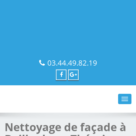
03.44.49.82.19
Toggl
navig
Nettoyage de façade à