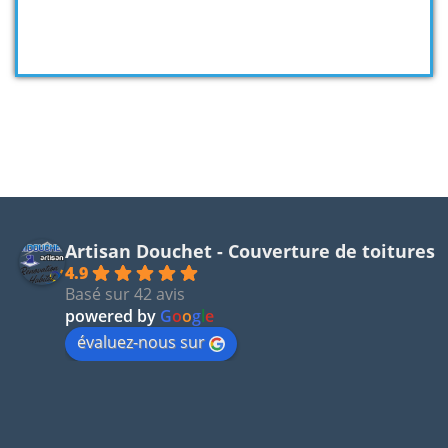
Artisan Douchet - Couverture de toitures
4.9
Basé sur 42 avis
powered by
G
o
o
g
l
e
évaluez-nous sur