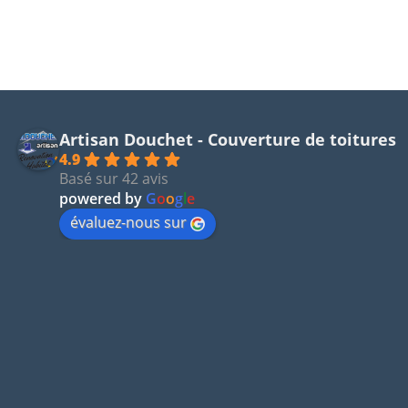
Artisan Douchet - Couverture de toitures
4.9
Basé sur 42 avis
powered by
G
o
o
g
l
e
évaluez-nous sur