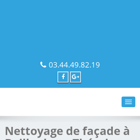
03.44.49.82.19
Toggl
navig
Nettoyage de façade à