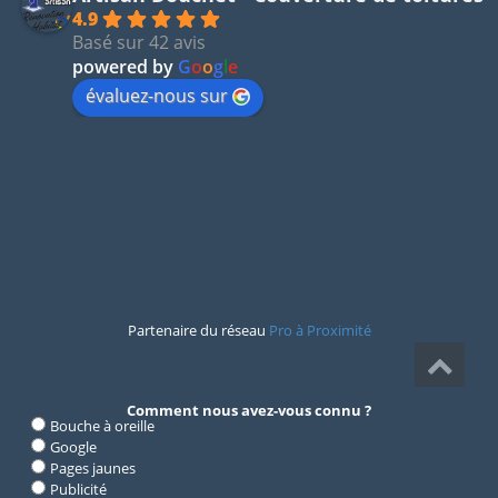
4.9
Basé sur 42 avis
powered by
G
o
o
g
l
e
évaluez-nous sur
Partenaire du réseau
Pro à Proximité
Comment nous avez-vous connu ?
Bouche à oreille
Google
Pages jaunes
Publicité