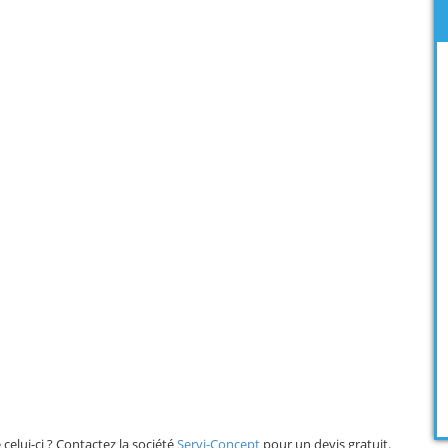
elui-ci ? Contactez la société
Servi-Concept
pour un devis gratuit.