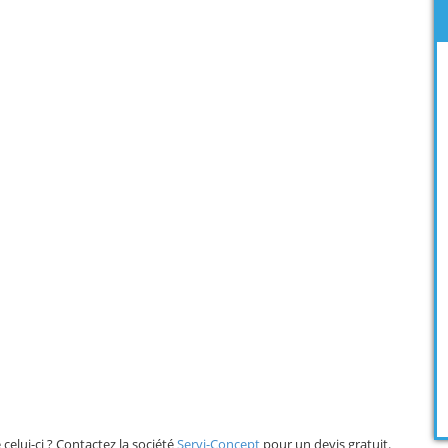
elui-ci ? Contactez la société
Servi-Concept
pour un devis gratuit.