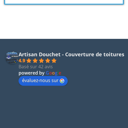
Artisan Douchet - Couverture de toitures
4.9
Basé sur 42 avis
powered by
G
o
o
g
l
e
évaluez-nous sur