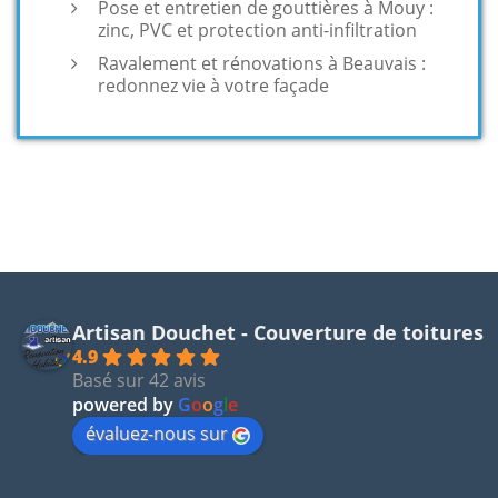
Pose et entretien de gouttières à Mouy :
zinc, PVC et protection anti-infiltration
Ravalement et rénovations à Beauvais :
redonnez vie à votre façade
Artisan Douchet - Couverture de toitures
4.9
Basé sur 42 avis
powered by
G
o
o
g
l
e
évaluez-nous sur