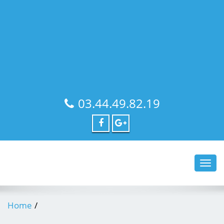
03.44.49.82.19
Toggl
navig
Home