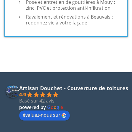
Pose et entretien de gouttières à Mouy :
zinc, PVC et protection anti-infiltration
Ravalement et rénovations à Beauvais :
redonnez vie à votre façade
Artisan Douchet - Couverture de toitures
4.9
Basé sur 42 avis
powered by
G
o
o
g
l
e
évaluez-nous sur