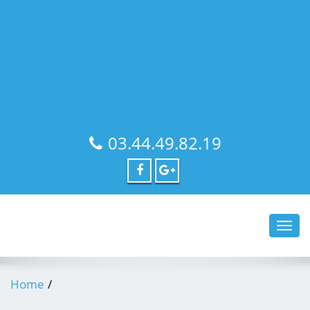
03.44.49.82.19
Toggl
navig
Home