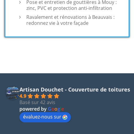
Pose et entretien de gouttières à Mouy :
zinc, PVC et protection anti-infiltration
Ravalement et rénovations à Beauvais :
redonnez vie à votre façade
Artisan Douchet - Couverture de toitures
4.9
Basé sur 42 avis
powered by
G
o
o
g
l
e
évaluez-nous sur