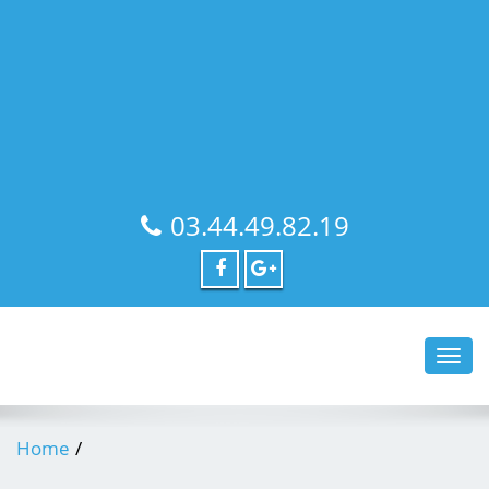
03.44.49.82.19
Toggl
navig
Home