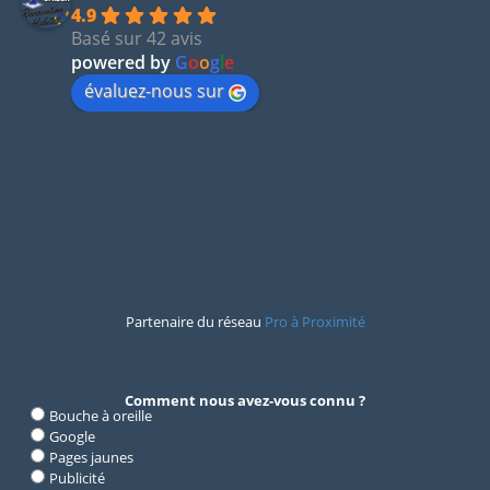
4.9
Basé sur 42 avis
powered by
G
o
o
g
l
e
évaluez-nous sur
Partenaire du réseau
Pro à Proximité
Comment nous avez-vous connu ?
Bouche à oreille
Google
Pages jaunes
Publicité